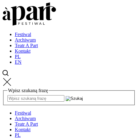
Przejdź
Przejdź
Przejdź
do
do
do
strony
treści
kontaktu
głównej
Festiwal
Archiwum
Teatr A Part
Kontakt
PL
EN
Wpisz szukaną frazę
Festiwal
Archiwum
Teatr A Part
Kontakt
PL