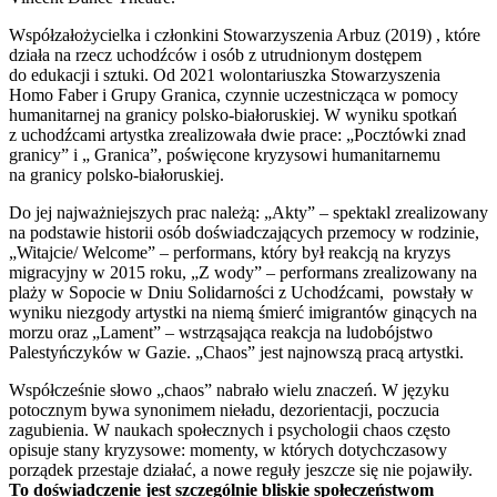
Współzałożycielka i członkini Stowarzyszenia Arbuz (2019) , które
działa na rzecz uchodźców i osób z utrudnionym dostępem
do edukacji i sztuki. Od 2021 wolontariuszka Stowarzyszenia
Homo Faber i Grupy Granica, czynnie uczestnicząca w pomocy
humanitarnej na granicy polsko-białoruskiej. W wyniku spotkań
z uchodźcami artystka zrealizowała dwie prace: „Pocztówki znad
granicy” i „ Granica”, poświęcone kryzysowi humanitarnemu
na granicy polsko-białoruskiej.
Do jej najważniejszych prac należą: „Akty” – spektakl zrealizowany
na podstawie historii osób doświadczających przemocy w rodzinie,
„Witajcie/ Welcome” – performans, który był reakcją na kryzys
migracyjny w 2015 roku, „Z wody” – performans zrealizowany na
plaży w Sopocie w Dniu Solidarności z Uchodźcami, powstały w
wyniku niezgody artystki na niemą śmierć imigrantów ginących na
morzu oraz „Lament” – wstrząsająca reakcja na ludobójstwo
Palestyńczyków w Gazie. „Chaos” jest najnowszą pracą artystki.
Współcześnie słowo „chaos” nabrało wielu znaczeń. W języku
potocznym bywa synonimem nieładu, dezorientacji, poczucia
zagubienia. W naukach społecznych i psychologii chaos często
opisuje stany kryzysowe: momenty, w których dotychczasowy
porządek przestaje działać, a nowe reguły jeszcze się nie pojawiły.
To doświadczenie jest szczególnie bliskie społeczeństwom