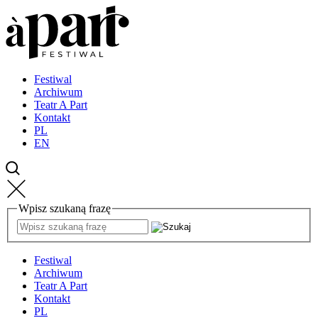
Przejdź
Przejdź
Przejdź
do
do
do
strony
treści
kontaktu
głównej
Festiwal
Archiwum
Teatr A Part
Kontakt
PL
EN
Wpisz szukaną frazę
Festiwal
Archiwum
Teatr A Part
Kontakt
PL