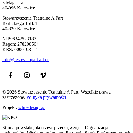
3 Maja 11a
40-096 Katowice
Stowarzyszenie Teatralne A Part
Barlickiego 15B/4
40-820 Katowice
NIP: 6342523187
Regon: 278208564
KRS: 0000198114
info@festiwalapart.art.pl
© 2026 Stowarzyszenie Teatralne A Part. Wszelkie prawa
zastrzeżone.
Polityka prywatności
Projekt:
whitedesign.pl
Strona powstała jako część przedsięwzięcia Digitalizacja
archiwaliów Międzynarodowego Festiwalu Sztuk Performatywnych