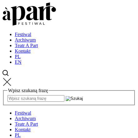
Przejdź
Przejdź
Przejdź
do
do
do
strony
treści
kontaktu
głównej
Festiwal
Archiwum
Teatr A Part
Kontakt
PL
EN
Wpisz szukaną frazę
Festiwal
Archiwum
Teatr A Part
Kontakt
PL