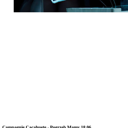
Compagnie Cacahuete - Pogrzeb Mamy 18.06